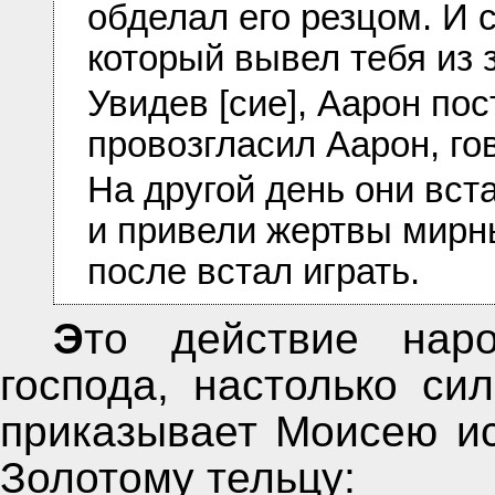
обделал его резцом. И с
который вывел тебя из 
Увидев [сие], Аарон пос
провозгласил Аарон, гов
На другой день они вст
и привели жертвы мирные
после встал играть.
Это действие народа вызывает лютый гнев
господа, настолько си
приказывает Моисею ис
Золотому тельцу: